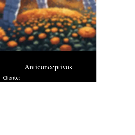
Anticonceptivos
Cliente:
Credits:
Charles ans
Año:
2024
Dolby Atmos Master