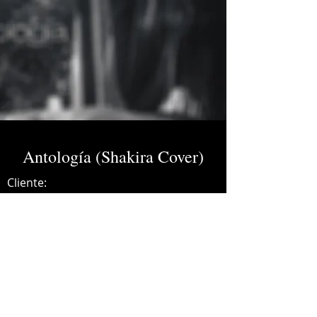
Antología (Shakira Cover)
Cliente:
Credits:
Grecia Vallejo
Año:
2020
Guitars