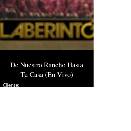
De Nuestro Rancho Hasta
Tu Casa (En Vivo)
Cliente:
Credits:
Laberinto
Año:
2020
Mastering (whole album).