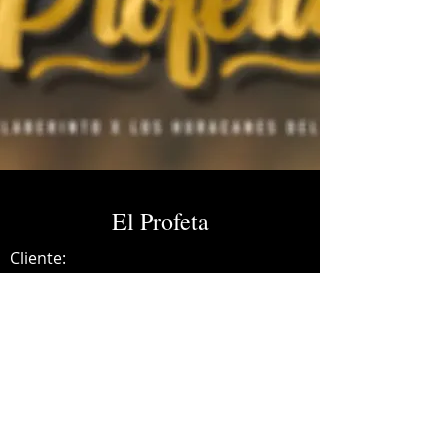
El Profeta
Cliente:
Credits:
Grupo Laberinto
Año:
2024
Dolby Atmos Master