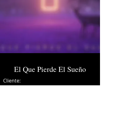
El Que Pierde El Sueño
Cliente:
Credits:
Nunca Jamás
Año:
2021
Music production.