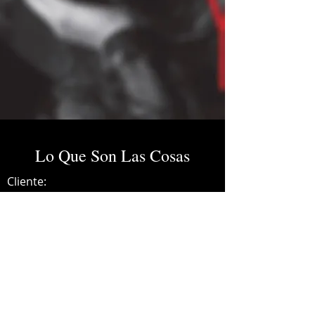
Lo Que Son Las Cosas
Cliente:
Credits:
Yuridia
Año:
2012
Lead guitar, recording engineer.