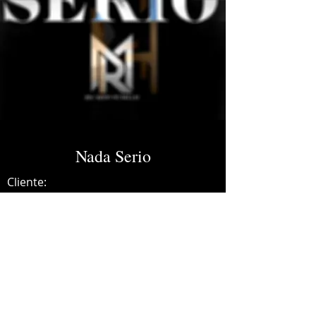
Nada Serio
Cliente:
Credits:
Ricardo Murillo
Año:
2025
Dolby Atmos Master