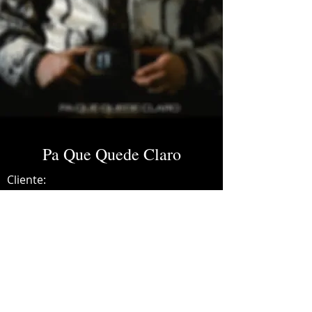
Pa Que Quede Claro
Cliente:
Credits:
Gustavo Acedo
Año:
2023
Recording