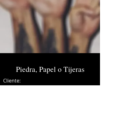
Piedra, Papel o Tijeras
Cliente:
Credits:
Edgar Loredo
Año:
2021
Mastering