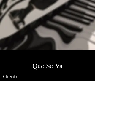
Que Se Va
Cliente:
Credits:
Estibaliz Badiola
Año:
2024
Mixing and Mastering