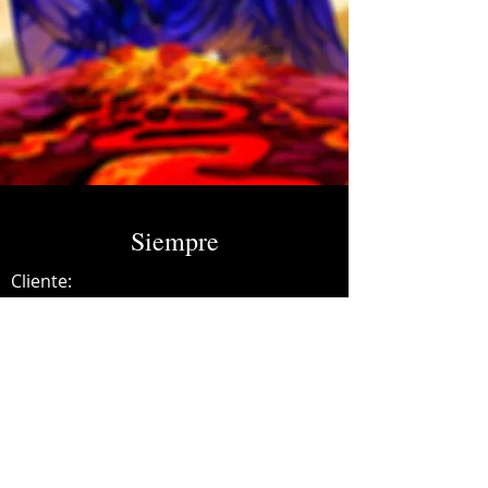
Siempre
Cliente:
Credits:
Nunca Jamás
Año:
2022
Music production, mandolin.