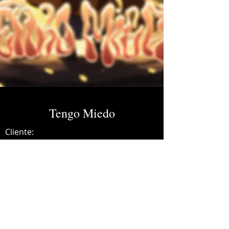
Tengo Miedo
Cliente:
Credits:
Charles Ans
Año:
2024
Dolby Atmos Master