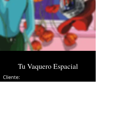
Tu Vaquero Espacial
Cliente:
Credits:
Charles Ans
Año:
2023
Dolby Atmos Master.