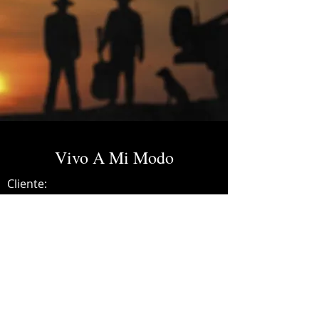
Vivo A Mi Modo
Cliente:
Credits:
Código FN
Año:
2024
Dolby Atmos Master