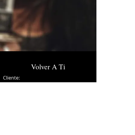
Volver A Ti
Cliente:
Credits:
Hevano
Año:
2021
Mixing.