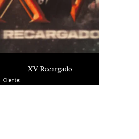
XV Recargado
Cliente:
Credits:
Código FN
Año:
2024
Dolby Atmos Masters