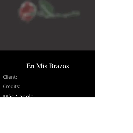
En Mis Brazos
Client:
Credits:
Más Canela
Year:
2021
Music production, drums, bass,