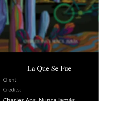
La Que Se Fue
Client:
Credits:
Charles Ans, Nunca Jamás
Year:
2022
Music production, recording,