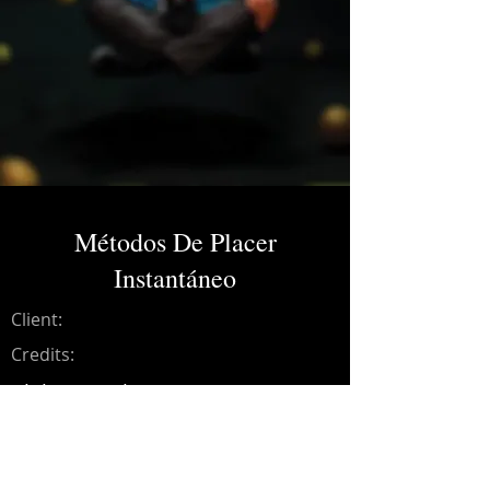
Métodos De Placer
Instantáneo
Client:
Credits:
Aleks Syntek
Year:
2008